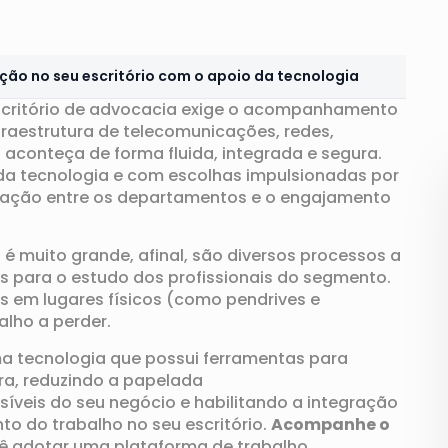
o no seu escritório com o apoio da tecnologia
critório de advocacia
exige o acompanhamento
fraestrutura de telecomunicações, redes,
ho aconteça de forma fluida, integrada e segura.
a tecnologia e com escolhas impulsionadas por
ação entre os departamentos e o engajamento
o é muito grand
e,
afina
l, são
diversos
processos a
s para o estudo dos profissionais do segmento
.
s em lugares físicos
(como
pendrives e
alho a perder.
ma tecnolo
gia que possui ferramentas para
ra
,
reduzindo a papelada
síveis
do seu negócio e habilitando a integração
o do trabalho no seu escritório.
Acompanhe o
ê adotar uma plataforma de trabalho