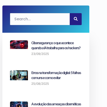
Cibersegurança: o que acontece
quando a IA trabalha para os hackers?
23/09/2025
Erros na transformação digital: 5 falhas
comuns e como evitar
25/08/2025
A evolução das ameaças cibernéticas