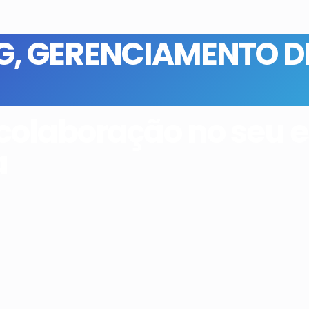
G
,
GERENCIAMENTO DE
laboração no seu es
a