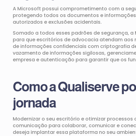
A Microsoft possui comprometimento com a
seg
p
rote
gendo todos os documentos e informações
autorizado
s
e exclus
ões
acidenta
is.
Somado a
todos esses padrões de segurança, a 
para que escritórios de advocacia
atendam
aos 
de informações confidenciais com
criptografia d
vazamento de informações sigilosas
, g
erenciame
empresa
e
autenticação para garantir que os fu
Como a
Qualiserve
po
jornada
Modernizar o
seu escritório
e otimizar processos
c
comunicação
para colaborar, comunicar e conec
deseja implantar ess
a plataforma
no seu ambient