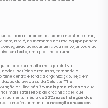
ecursos p
ara ajudar as pessoas a manter o ritmo,
ecisam
, isto é, os membros de uma equipe podem
s conseguirão acessar um documento juntos e ao
ivo em texto, uma planilha ou uma
equipe
pode ser muito mais produtivo
, dados,
notícias e recursos
,
tornando a
o time
dentro e fora da organização,
seja
em
 dados da pesquisa da Deloitte “The
boração on-line são
7% mais produtivas
do que
ios mais satisfeitos
:
as organizações que
um aumento médio de
20% na satisfação do
s
mos
também
aumenta,
a retenção
cresce
em