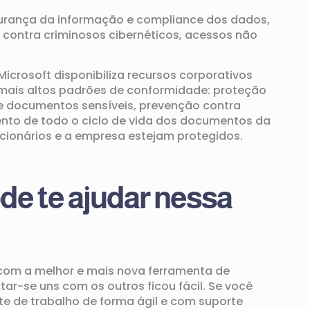
urança
da informação e compliance dos dados,
contra criminosos cibernéticos, acesso
s
não
Microsoft
disponibiliza
recursos corporativos
mais altos padrões de conformidade:
p
roteção
e
documentos sensívei
s, p
revenção contra
nto de todo o ciclo de vida dos documentos da
ncionários e a empresa estejam protegidos
.
de
te ajudar nessa
om a melhor
e mais nova
ferramenta de
tar-se uns com os outros
ficou fácil.
Se você
e de trabalho de forma ágil e com suporte