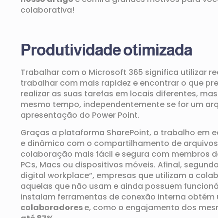
colaborativa
!
Produtividade otimizada
Trabalhar com
o
Microsoft 365
significa utilizar r
trabalhar com mais rapidez e encontrar o que pr
realizar as
suas tarefas
em locais diferentes, ma
mesmo tempo, independentemente se for um arqu
apresentação do Power Point.
Graças a plataforma
SharePoint
, o
trabalho em 
e
dinâmico
com
o c
ompartilh
amento de
arquivos
colaboração mais
fácil e segura com membros d
PCs,
Macs
ou
dispositivos móveis
.
Afinal,
segundo
digital
workplace
”,
e
mpresas que utilizam a cola
aquelas que não usam
e ainda possuem funcionár
instalam ferramentas de conexão interna obt
é
m 
colaboradores
e, c
omo o engajamento d
os mes