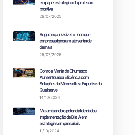
e o papel estratégico da proteção
proativa
29/07/2025
Segurança invisível: o risco que
empresas ignoram até ser tarde
demais
25/07/2025
Como a Mania de Churrasco
Aumentou sua Eficiência com
Soluções da Microsoft e a Expertise da
Qualiserve
14/10/2024
Maximizando o potencial de dados:
implementação de BI e IA em
estratégias empresariais
11/10/2024