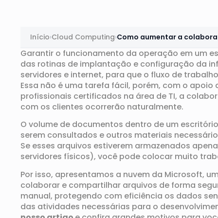
Início
›
Cloud Computing
›
Como aumentar a colaboraçã
Garantir o funcionamento da operação em um es
das rotinas de implantação e configuração da in
servidores e internet, para que o fluxo de trabal
Essa não é uma tarefa fácil, porém
,
com o apoio d
profissionais certificados na área de TI
,
a colabor
com os clientes ocorrerão naturalmente.
O volume
de
documentos
dentro de um escritóri
serem consultados e
outros
materiais
necessário
Se
esses arquivos
estiverem a
rmazenados a
pena
servidores físicos
),
você pode colocar muito trab
Por isso
, apresentamos a
nuvem da
Microsoft
, u
colaborar e compartilhar
arquivos
de forma
se
gu
manual,
protege
ndo
com eficiência os dados sen
das atividades necessárias para o desenvolviment
nosso artigo
e confira
grandes
motivos para voc