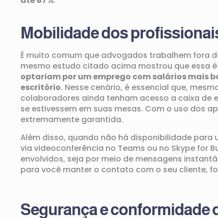
até 87%
.
M
obilidade dos profissionai
É muito comum que advogados trabalhem fora d
mesmo estudo citado acima mostrou que essa é
optariam por um emprego com salários mais ba
escritório
.
N
e
sse cenário, é essencial que, mesmo
colaboradores
ainda tenham acesso a
caixa de
e
se estivessem em suas mesas. Com o uso dos apli
extremamente garantida.
Além disso,
quando não há disponibilidade
para u
via videoconferência no
Teams
ou no Skype for B
envolvidos, seja por meio de mensagens instantâ
para você manter o contato com o seu cliente, f
Segurança e conformidade 