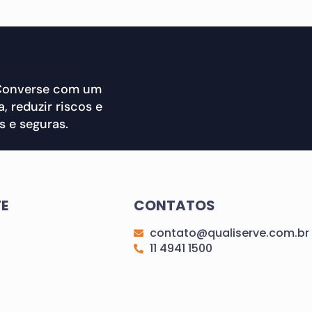
 Converse com um
, reduzir riscos e
 e seguras.
TE
CONTATOS
contato@qualiserve.com.br
11 4941 1500