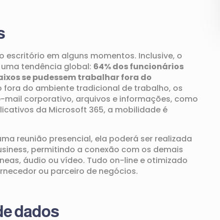
s
o escritório em alguns momentos.
Inclusive,
o
uma tendência global
:
64% dos funcionários
ixos se pudessem trabalhar fora do
 fora d
o
ambiente tradicional de trabalho,
os
-mail corporativ
o, arquivos e
informações
, como
cativos da Microsoft 365, a mobilidade é
ma reunião presencial, ela poderá ser realizada
usiness, permitindo a conexão com os demais
neas, áudio ou vídeo. Tudo on-line e otimizado
ornecedor ou parceiro de negócios.
de dados