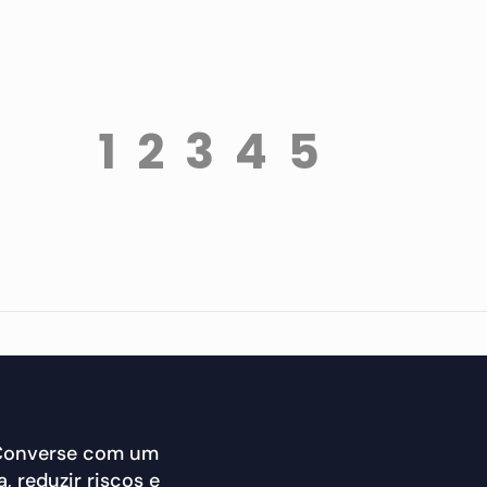
1
2
3
4
5
 Converse com um
, reduzir riscos e