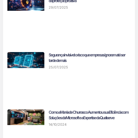
da proteção proativa
29/07/2025
Segurança invisível: o risco que empresas ignoram até ser
tarde demais
25/07/2025
Como a Mania de Churrasco Aumentou sua Eficiência com
Soluções da Microsoft e a Expertise da Qualiserve
14/10/2024