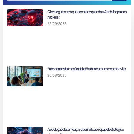
Cibersegurança: o que acontece quando a IA trabalha para os
hackers?
23/09/2025
Erros na transformação digital: 5 falhas comuns e como evitar
25/08/2025
A evolução das ameaças cibernéticas e o papel estratégico