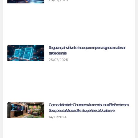
Segurança invisível: o risco que empresas ignoram até ser
tarde demais
25/07/2025
Como a Mania de Churrasco Aumentou sua Eficiência com
Soluções da Microsoft e a Expertise da Qualiserve
14/10/2024