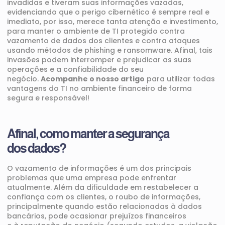
invadidas e tiveram suas informações vazadas
,
evidenciando que o
perigo cibernético é sempre real e
imediato
,
por isso, merece tanta atenção e investimento,
para manter o
ambiente
de TI protegido
contra
vazamento de dados dos clientes e
contra
ataques
usando métodos de
phishing
e
ransomware
. Afinal, tais
invasões podem
interromper e prejudicar as suas
operações
e a confiabilidade do seu
negócio
.
Acompanhe o nosso artigo
para utilizar
tod
as
vantagens do TI no ambiente
financeiro
de forma
segura e responsável
!
Afinal, c
omo manter a segurança
d
os
dados?
O vazamento de informações
é um dos principais
problemas que um
a
empresa
pode enfrentar
atualmente. Além
da dificuldade em restabelecer a
confiança com os clientes
, o roubo de informações
,
principalmente quando estão relacionadas à dados
bancários,
pode ocasionar
prejuízos financeiros