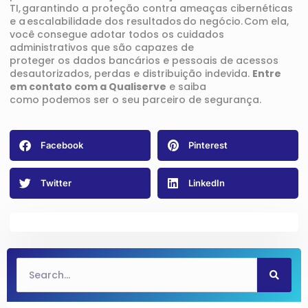
TI, garantindo a proteção contra ameaças cibernéticas
e a escalabilidade dos resultados do negócio.
Com ela,
você consegue adotar todos os
cuidados
administrativos
que são
capazes de
proteger
os
dados
bancário
s
e pessoais
d
e
acessos
desautorizados, perdas e distribuição indevida.
Entre
em contato com a Qualiserve
e saiba
como
pode
mos
ser o seu parceiro de segurança.
Facebook
Pinterest
Twitter
LinkedIn