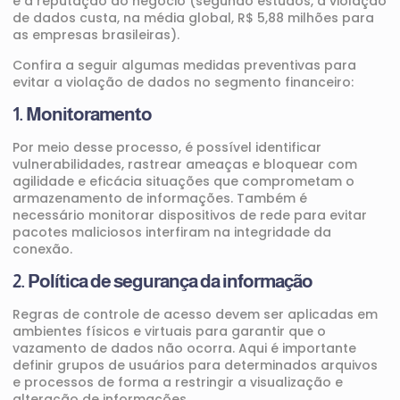
e
à
reputação do negócio
(segundo estudos,
a violação
de dados custa, na média global,
R$ 5,88 milhões
para
as
empresas brasileiras
).
Confira a seguir algumas medidas preventivas para
evitar a violação de dados no segmento
financeiro
:
1. Monitoramento
Por meio desse processo, é possível identificar
vulnerabilidades, rastrear ameaças e bloquear com
agilidade e eficácia situações que comprometam o
armazenamento de informações. Também é
necessário
monitorar dispositivos de rede para evitar
pacotes maliciosos interfiram na integridade da
conexão.
2. P
olítica de segurança da informação
Regras de controle de acesso devem ser aplicadas em
ambientes físicos e virtuais para garantir que o
vazamento de dados não ocorra. Aqui é importante
definir grupos de usuários para determinados arquivos
e processos de forma a restringir a visualização e
alteração de informações.