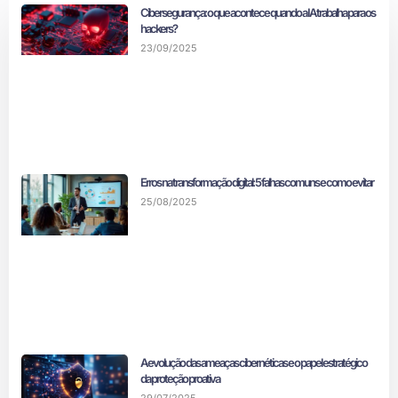
Cibersegurança: o que acontece quando a IA trabalha para os
hackers?
23/09/2025
Erros na transformação digital: 5 falhas comuns e como evitar
25/08/2025
A evolução das ameaças cibernéticas e o papel estratégico
da proteção proativa
29/07/2025