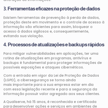
3.
F
erramentas eficazes na proteção de dados
Existem ferramentas de prevenção à perda de dados,
proteção deste em movimento e o controle de acesso à
informação são eficientes para assim, bloquear o
acesso à dados sigilosos e, consequentemente,
evitando sua violação.
4. P
rocessos de atualizações e backups rápidos
Para mitigar vulnerabilidades em aplicações,
ter uma
rotina de atualizações
em programas, antivírus
e
backups
é fundamental
para proteger informações de
possíveis exposições e ataques cibernéticos.
Com a entrada em vigor da
Lei de Proteção de Dados
(LGPD)
,
a
cibersegurança
se torna ainda
mais
importante
para a sua empresa estar em
dia
com
essa legislação recente e
para
a
segurança da
informação
possuir
valor agregado
ao
s
seus
clientes
.
A
Qualiserve
, há 15 anos, é reconhecida e certificada
para desenvolver ações e serviços em ambientes de