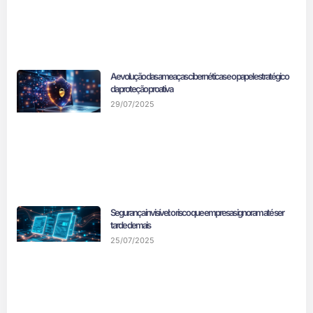
A evolução das ameaças cibernéticas e o papel estratégico
da proteção proativa
29/07/2025
Segurança invisível: o risco que empresas ignoram até ser
tarde demais
25/07/2025