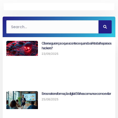
Cibersegurança: o que acontece quando a IA trabalha para os
hackers?
23/09/2025
Erros na transformação digital: 5 falhas comuns e como evitar
25/08/2025