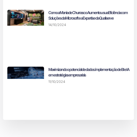
Como a Mania de Churrasco Aumentou sua Eficiência com
Soluções da Microsoft e a Expertise da Qualiserve
14/10/2024
Maximizando o potencial de dados: implementação de BI e IA
em estratégias empresariais
11/10/2024