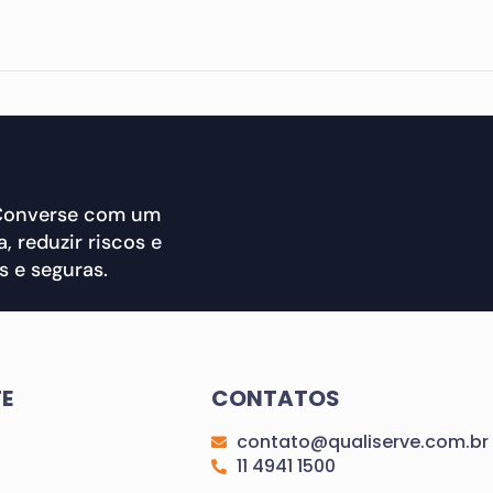
 Converse com um
, reduzir riscos e
 e seguras.
TE
CONTATOS
contato@qualiserve.com.br
11 4941 1500