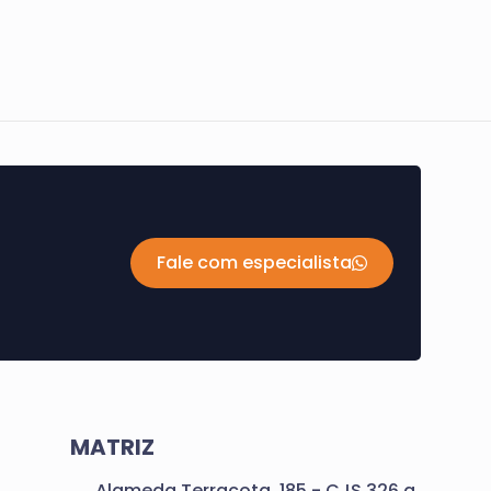
Fale com especialista
MATRIZ
Alameda Terracota, 185 - CJS 326 a