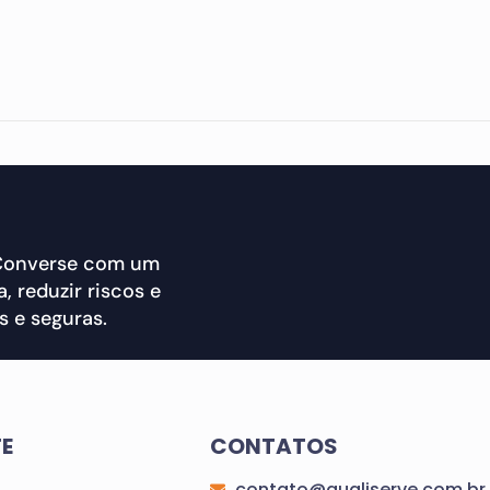
 Converse com um
, reduzir riscos e
 e seguras.
TE
CONTATOS
contato@qualiserve.com.br