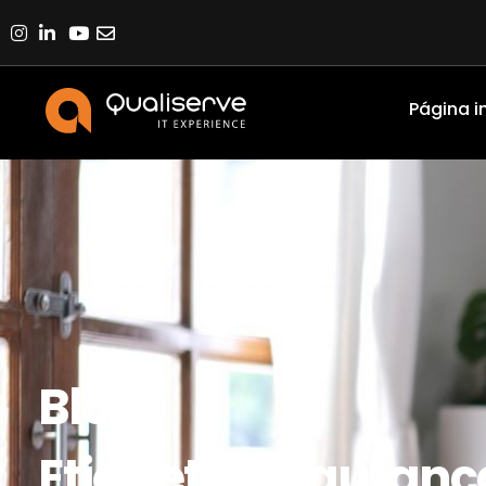
Página in
Blog
Etiqueta: seguranç