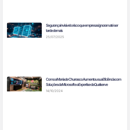
Segurança invisível: o risco que empresas ignoram até ser
tarde demais
25/07/2025
Como a Mania de Churrasco Aumentou sua Eficiência com
Soluções da Microsoft e a Expertise da Qualiserve
14/10/2024