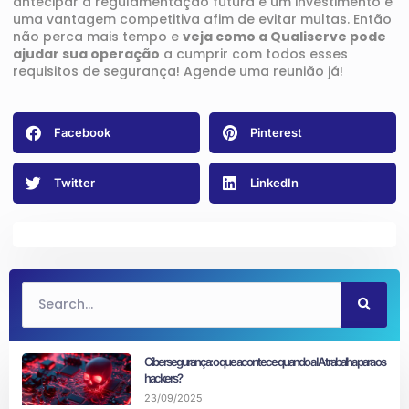
antecipar a regulamentação futura é um investimento e
uma vantagem competitiva afim de evitar multas. Então
não perca mais tempo e
veja como a Qualiserve pode
ajudar sua operação
a
cumprir com todos esses
requisitos de segurança
!
Agende uma reunião
já!
Facebook
Pinterest
Twitter
LinkedIn
Cibersegurança: o que acontece quando a IA trabalha para os
hackers?
23/09/2025