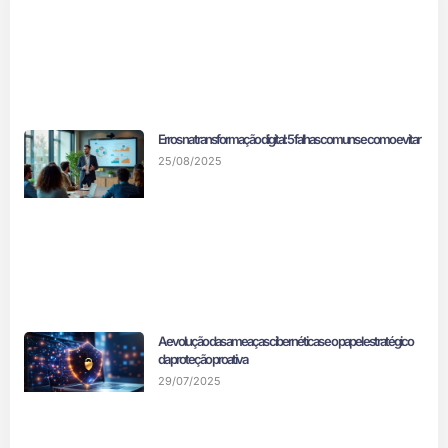
Erros na transformação digital: 5 falhas comuns e como evitar
25/08/2025
A evolução das ameaças cibernéticas e o papel estratégico
da proteção proativa
29/07/2025