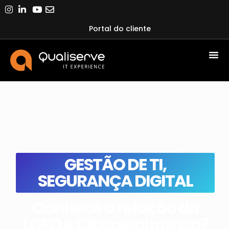
Portal do cliente
GESTÃO DE TI
,
SEGURANÇA DIGITAL
Conhece a relação da
LGPD e Cibersegurança?