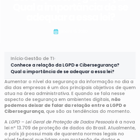
Qual a importância de se
adequar a essa lei?
janeiro 13, 2020
Início
›
Gestão de TI
›
Conhece a relação da LGPD e Cibersegurança?
Qual a importância de se adequar a essa lei?
Aumentar o nível da
segurança da informação
no dia a
dia das empresas é um dos principais objetivos de quem
atua na área administrativa. E quando se fala nesse
aspecto de segurança em ambientes digitais,
não
podemos deixar de falar da relação entre a LGPD e
Cibersegurança
, que são as tendências do momento.
A
LGPD – Lei Geral de Proteção de Dados Pessoais
é a nova
lei nº 13.709
de proteção de dados do Brasil. Atualmente,
o país já possui mais de quarenta normas legais no
nível federal que lidam com proteção de dados e