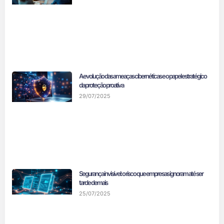
A evolução das ameaças cibernéticas e o papel estratégico
da proteção proativa
29/07/2025
Segurança invisível: o risco que empresas ignoram até ser
tarde demais
25/07/2025