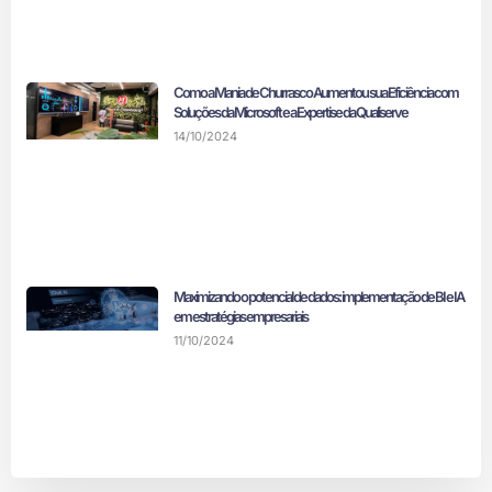
Como a Mania de Churrasco Aumentou sua Eficiência com
Soluções da Microsoft e a Expertise da Qualiserve
14/10/2024
Maximizando o potencial de dados: implementação de BI e IA
em estratégias empresariais
11/10/2024